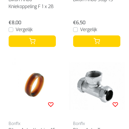
Kniekoppeling F 1 x 28
€8,00
€6,50
Vergelijk
Vergelijk
Bonfix
Bonfix