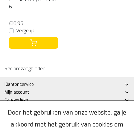
6
€10,95
Vergelijk
Reciprozaagbladen
Klantenservice
Mijn account
Categorieën
Contactgegevens
Door het gebruiken van onze website, ga je
akkoord met het gebruik van cookies om
© Copyright 2026 - Hakan DHZ | Realisatie
InStijl Media
Algemene voorwaarden
|
Privacybeleid
|
Sitemap
|
RSS Feed