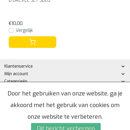
B DREVEL SET 3DLG
€10,00
Vergelijk
Klantenservice
Mijn account
Categorieën
Contactgegevens
Door het gebruiken van onze website, ga je
akkoord met het gebruik van cookies om
© Copyright 2026 - Hakan DHZ | Realisatie
InStijl Media
Algemene voorwaarden
|
Privacybeleid
|
Sitemap
|
RSS Feed
onze website te verbeteren.
Dit bericht verbergen