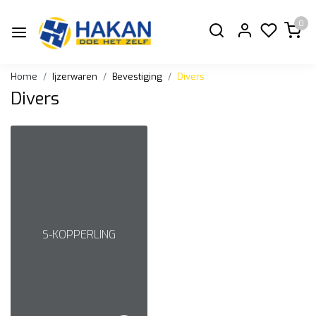
0
Home
Ijzerwaren
Bevestiging
Divers
Divers
S-KOPPERLING