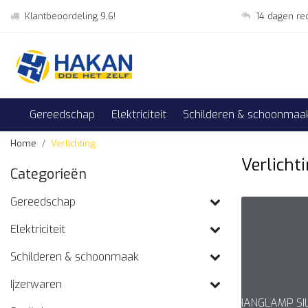
Klantbeoordeling 9,6!
14 dagen re
Gereedschap
Elektriciteit
Schilderen & schoonmaa
Home
Verlichting
Verlicht
Categorieën
Gereedschap
Elektriciteit
Schilderen & schoonmaak
Ijzerwaren
HANGLAMP SI