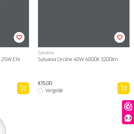
Sylvania
p 25W E14
Sylvania Circline 40W 4000K 3200lm
€15,00
Vergelijk
9,3