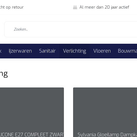
cht op retour
Al meer dan 20 jaar actief
k
Ijzerwaren
Sanitair
Verlichting
Vloeren
Bouwmat
ing
LICONE E27 COMPLEET ZWART
Sylvania Gloeilamp Damp