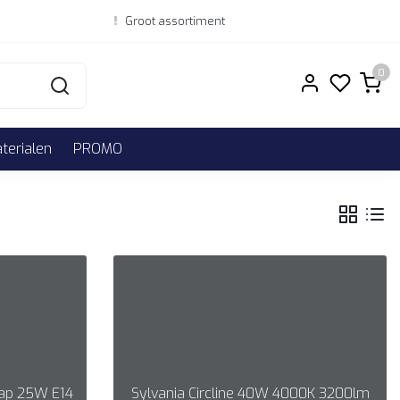
Groot assortiment
0
erialen
PROMO
kap 25W E14
Sylvania Circline 40W 4000K 3200lm