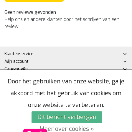
Geen reviews gevonden
Help ons en andere klanten door het schrijven van een
review
Klantenservice
Mijn account
Categorieën
Contactgegevens
Door het gebruiken van onze website, ga je
akkoord met het gebruik van cookies om
© Copyright 2026 - Hakan DHZ | Realisatie
InStijl Media
Algemene voorwaarden
|
Privacybeleid
|
Sitemap
|
RSS Feed
onze website te verbeteren.
Dit bericht verbergen
Meer over cookies »