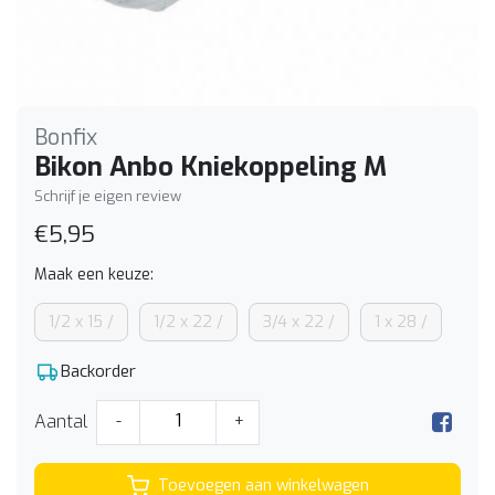
Bonfix
Bikon Anbo Kniekoppeling M
Schrijf je eigen review
€5,95
Maak een keuze:
1/2 x 15 /
1/2 x 22 /
3/4 x 22 /
1 x 28 /
Backorder
Aantal
-
+
Toevoegen aan winkelwagen