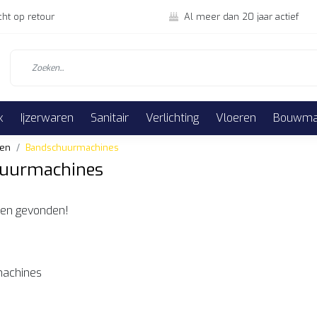
cht op retour
Al meer dan 20 jaar actief
k
Ijzerwaren
Sanitair
Verlichting
Vloeren
Bouwmat
ten
Bandschuurmachines
uurmachines
en gevonden!
achines