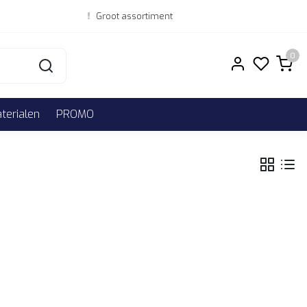
Groot assortiment
0
erialen
PROMO