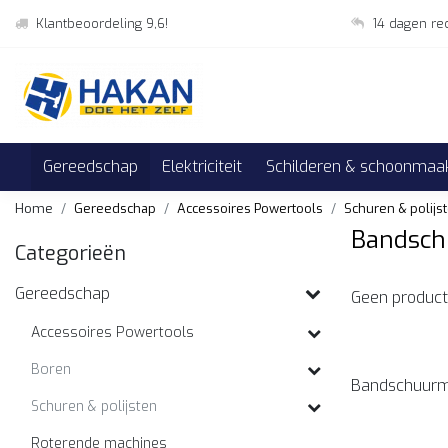
Klantbeoordeling 9,6!
14 dagen re
Gereedschap
Elektriciteit
Schilderen & schoonmaa
Home
Gereedschap
Accessoires Powertools
Schuren & polijs
Bandsch
Categorieën
Gereedschap
Geen product
Accessoires Powertools
Boren
Bandschuurm
Schuren & polijsten
Roterende machines