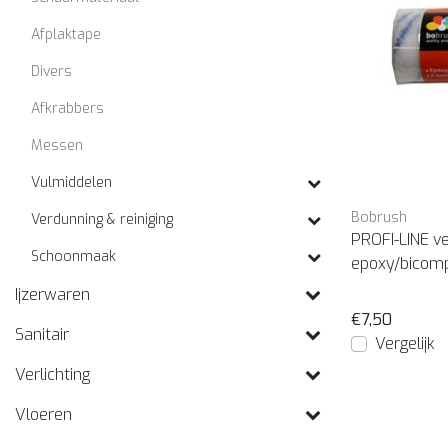
Afplaktape
Divers
Afkrabbers
Messen
Vulmiddelen
Bobrush
Verdunning & reiniging
PROFI-LINE v
Schoonmaak
epoxy/bicom
Ijzerwaren
€7,50
Sanitair
Vergelijk
Verlichting
Vloeren