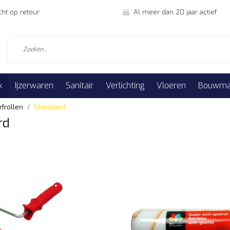
cht op retour
Al meer dan 20 jaar actief
k
Ijzerwaren
Sanitair
Verlichting
Vloeren
Bouwmat
rfrollen
Standaard
rd