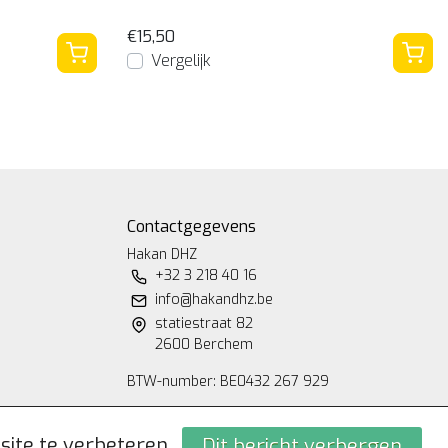
€15,50
Vergelijk
Contactgegevens
Hakan DHZ
+32 3 218 40 16
info@hakandhz.be
statiestraat 82
2600 Berchem
BTW-number: BE0432 267 929
site te verbeteren.
Dit bericht verbergen