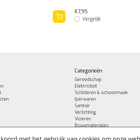
€7,95
Vergelijk
Categorieën
Gereedschap
en
Elektriciteit
t
Schilderen & schoonmaak
ucten
Ijzerwaren
Sanitair
Verlichting
Vloeren
Bouwmaterialen
akkoord met het gebruik van cookies om onze web