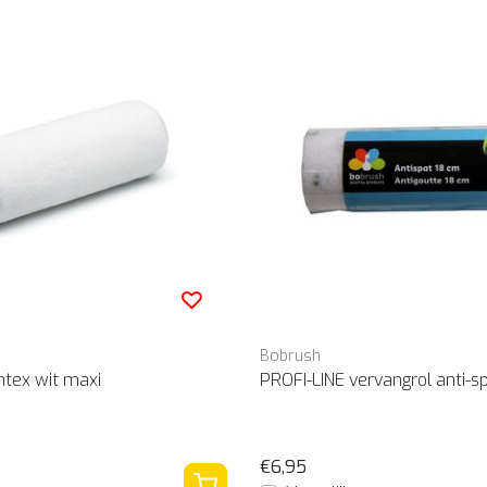
Bobrush
ntex wit maxi
PROFI-LINE vervangrol anti-sp
€6,95