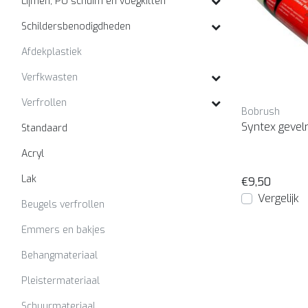
Lijmen, PU schuim en voegkitten
Schildersbenodigdheden
Afdekplastiek
Verfkwasten
Verfrollen
Bobrush
Syntex gevelr
Standaard
Acryl
Lak
€9,50
Vergelijk
Beugels verfrollen
Emmers en bakjes
Behangmateriaal
Pleistermateriaal
Schuurmateriaal