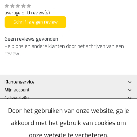
average of 0 review(s)
Schrijf je eigen review
Geen reviews gevonden
Help ons en andere klanten door het schrijven van een
review
Klantenservice
Mijn account
Categorieën
Contactgegevens
Door het gebruiken van onze website, ga je
akkoord met het gebruik van cookies om
© Copyright 2026 - Hakan DHZ | Realisatie
InStijl Media
Algemene voorwaarden
|
Privacybeleid
|
Sitemap
|
RSS Feed
onze website te verbeteren.