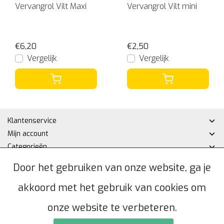
Vervangrol Vilt Maxi
Vervangrol Vilt mini
€6,20
€2,50
Vergelijk
Vergelijk
Klantenservice
Mijn account
Categorieën
Contactgegevens
Door het gebruiken van onze website, ga je
akkoord met het gebruik van cookies om
© Copyright 2026 - Hakan DHZ | Realisatie
InStijl Media
Algemene voorwaarden
|
Privacybeleid
|
Sitemap
|
RSS Feed
onze website te verbeteren.