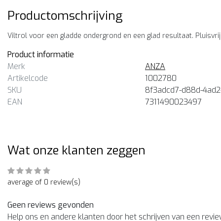
Productomschrijving
Viltrol voor een gladde ondergrond en een glad resultaat. Pluisv
Product informatie
Merk
ANZA
Artikelcode
1002780
SKU
8f3adcd7-d88d-4ad2
EAN
7311490023497
Wat onze klanten zeggen
average of 0 review(s)
Geen reviews gevonden
Help ons en andere klanten door het schrijven van een revi