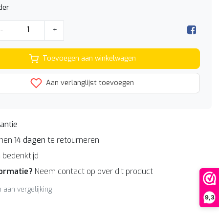
der
-
+
Toevoegen aan winkelwagen
Aan verlanglijst toevoegen
antie
nnen
14 dagen
te retourneren
n
bedenktijd
formatie?
Neem contact op over dit product
aan vergelijking
9,3