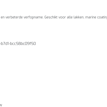
rij en verbeterde verfopname. Geschikt voor alle lakken, marine coa
-b7d1-bcc58bc09f50
ew