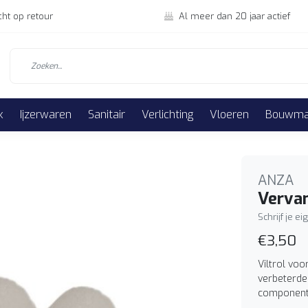
cht op retour
Al meer dan 20 jaar actief
k
Ijzerwaren
Sanitair
Verlichting
Vloeren
Bouwmat
ANZA
Vervan
Schrijf je e
€3,50
Viltrol voo
verbeterde
component