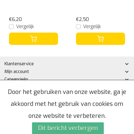
€6,20
€2,50
Vergelijk
Vergelijk
Klantenservice
Mijn account
Categorieën
Contactgegevens
Door het gebruiken van onze website, ga je
akkoord met het gebruik van cookies om
© Copyright 2026 - Hakan DHZ | Realisatie
InStijl Media
Algemene voorwaarden
|
Privacybeleid
|
Sitemap
|
RSS Feed
onze website te verbeteren.
Dit bericht verbergen