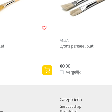
ANZA
lat
Lyons penseel plat
€0,90
Vergelijk
Categorieën
Gereedschap
en
Elektriciteit