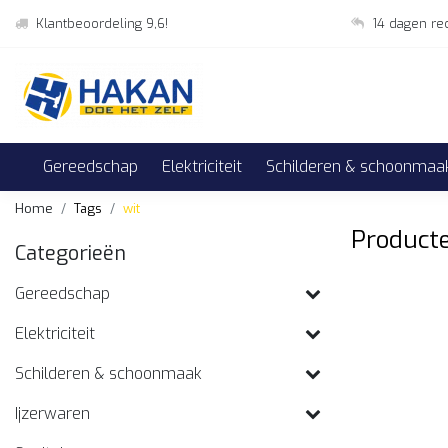
Klantbeoordeling 9,6!
14 dagen re
Gereedschap
Elektriciteit
Schilderen & schoonmaa
Home
Tags
wit
Producte
Categorieën
Gereedschap
Elektriciteit
Schilderen & schoonmaak
Ijzerwaren