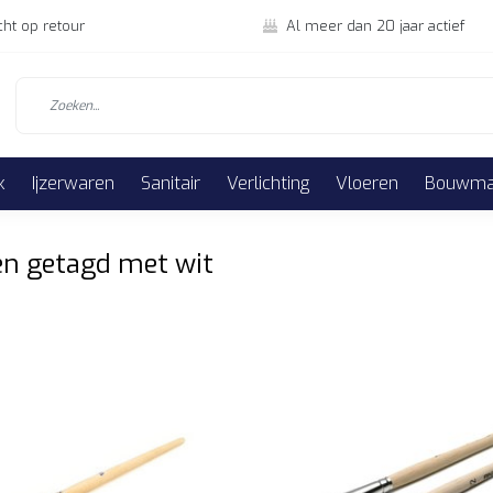
cht op retour
Al meer dan 20 jaar actief
k
Ijzerwaren
Sanitair
Verlichting
Vloeren
Bouwmat
n getagd met wit