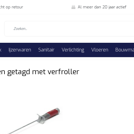
cht op retour
Al meer dan 20 jaar actief
k
Ijzerwaren
Sanitair
Verlichting
Vloeren
Bouwmat
n getagd met verfroller