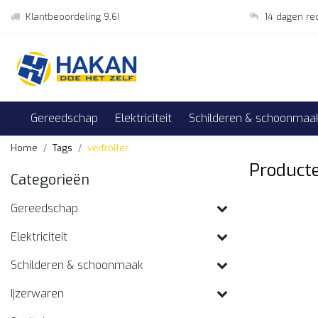
Klantbeoordeling 9,6!
14 dagen re
Gereedschap
Elektriciteit
Schilderen & schoonmaa
Home
Tags
verfroller
Producte
Categorieën
Gereedschap
Elektriciteit
Schilderen & schoonmaak
Ijzerwaren