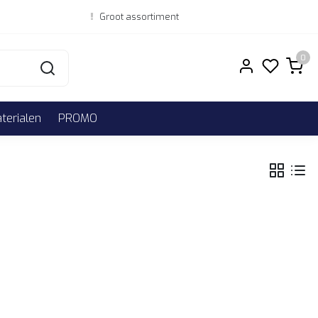
Groot assortiment
0
erialen
PROMO