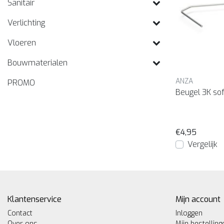
Sanitair
Verlichting
Vloeren
Bouwmaterialen
ANZA
PROMO
Beugel 3K so
€4,95
Vergelijk
Klantenservice
Mijn account
Contact
Inloggen
Over ons
Mijn bestelling