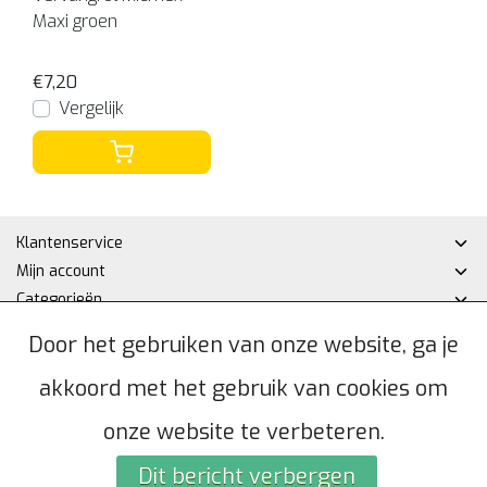
Maxi groen
€7,20
Vergelijk
Klantenservice
Mijn account
Categorieën
Contactgegevens
Door het gebruiken van onze website, ga je
akkoord met het gebruik van cookies om
© Copyright 2026 - Hakan DHZ | Realisatie
InStijl Media
Algemene voorwaarden
|
Privacybeleid
|
Sitemap
|
RSS Feed
onze website te verbeteren.
Dit bericht verbergen