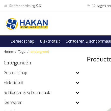
Klantbeoordeling 9,6!
14 dagen re
Gereedschap
Elektriciteit
Schilderen & schoonmaa
Home
Tags
ondergrond
Product
Categorieën
Gereedschap
Elektriciteit
Schilderen & schoonmaak
Ijzerwaren