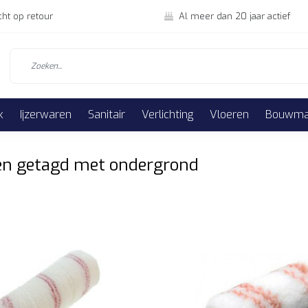
cht op retour
Al meer dan 20 jaar actief
k
Ijzerwaren
Sanitair
Verlichting
Vloeren
Bouwmat
en getagd met ondergrond