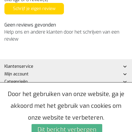
Schrijf je eigen review
Geen reviews gevonden
Help ons en andere klanten door het schrijven van een
review
Klantenservice
Mijn account
Categorieën
Contactgegevens
Door het gebruiken van onze website, ga je
akkoord met het gebruik van cookies om
© Copyright 2026 - Hakan DHZ | Realisatie
InStijl Media
Algemene voorwaarden
|
Privacybeleid
|
Sitemap
|
RSS Feed
onze website te verbeteren.
Dit bericht verbergen