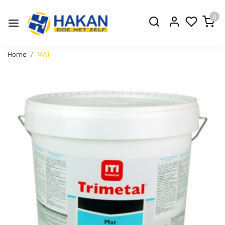
0
Home
MAT
Vorige
Volge