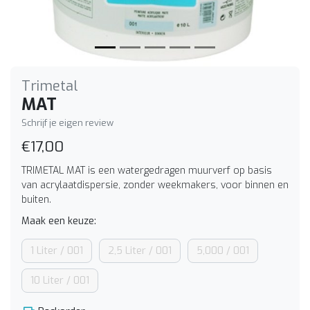
Trimetal
MAT
Schrijf je eigen review
€17,00
TRIMETAL MAT is een watergedragen muurverf op basis
van acrylaatdispersie, zonder weekmakers, voor binnen en
buiten.
Maak een keuze:
1 Liter / 001
2,5 Liter / 001
5,000 / 001
10 Liter / 001