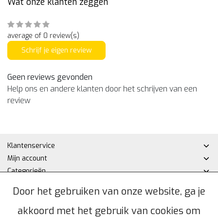
Wat onze klanten zeggen
average of 0 review(s)
Schrijf je eigen review
Geen reviews gevonden
Help ons en andere klanten door het schrijven van een
review
Klantenservice
Mijn account
Categorieën
Contactgegevens
Door het gebruiken van onze website, ga je
akkoord met het gebruik van cookies om
© Copyright 2026 - Hakan DHZ | Realisatie
InStijl Media