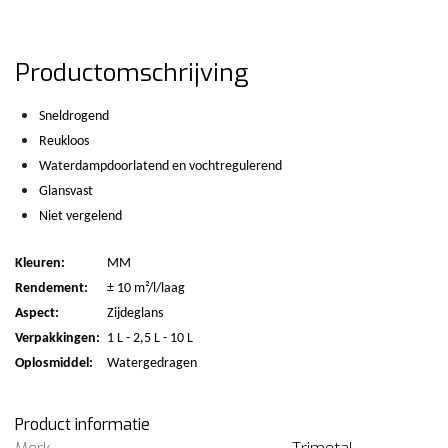
Productomschrijving
Sneldrogend
Reukloos
Waterdampdoorlatend en vochtregulerend
Glansvast
Niet vergelend
Kleuren:
MM
Rendement:
± 10 m²/l/laag
Aspect:
Zijdeglans
Verpakkingen:
1 L - 2,5 L - 10 L
Oplosmiddel:
Watergedragen
Product informatie