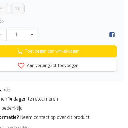
,5L
10L
der
-
+
Toevoegen aan winkelwagen
Aan verlanglijst toevoegen
antie
nnen
14 dagen
te retourneren
n
bedenktijd
formatie?
Neem contact op over dit product
aan vergelijking