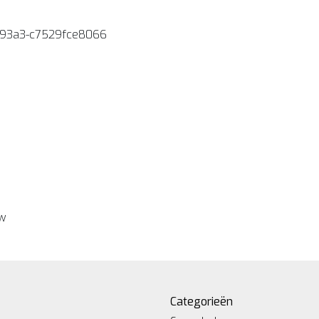
-93a3-c7529fce8066
ew
Categorieën