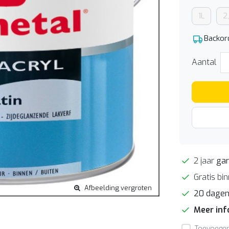
1L
2
Backor
Aantal
2 jaar
gar
Gratis bi
Afbeelding vergroten
20 dage
Meer in
Toevoegen 