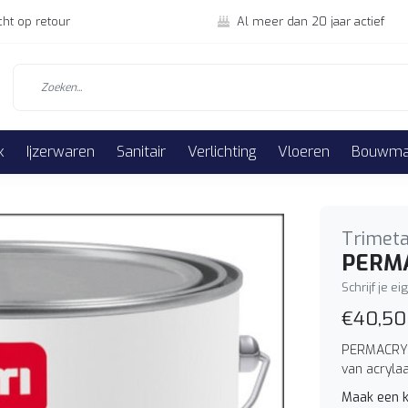
cht op retour
Al meer dan 20 jaar actief
k
Ijzerwaren
Sanitair
Verlichting
Vloeren
Bouwmat
Trimeta
PERMA
Schrijf je e
€40,50
PERMACRYL 
van acrylaa
Maak een k