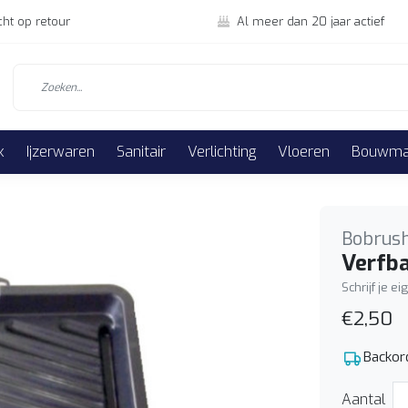
cht op retour
Al meer dan 20 jaar actief
k
Ijzerwaren
Sanitair
Verlichting
Vloeren
Bouwmat
Bobrus
Verfba
Schrijf je e
€2,50
Backor
Aantal