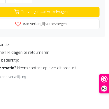
Toevoegen aan winkelwagen
Aan verlanglijst toevoegen
antie
nnen
14 dagen
te retourneren
n
bedenktijd
formatie?
Neem contact op over dit product
aan vergelijking
9,3