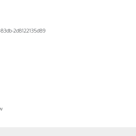
-83db-2d8122135d89
ew