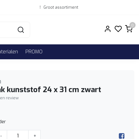
Groot assortiment
0
erialen
PROMO
h
k kunststof 24 x 31 cm zwart
igen review
der
-
+