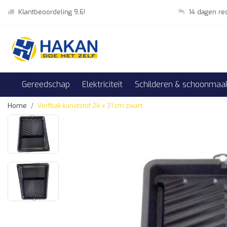
Klantbeoordeling 9,6!
14 dagen re
Gereedschap
Elektriciteit
Schilderen & schoonmaa
Home
Verfbak kunststof 24 x 31 cm zwart