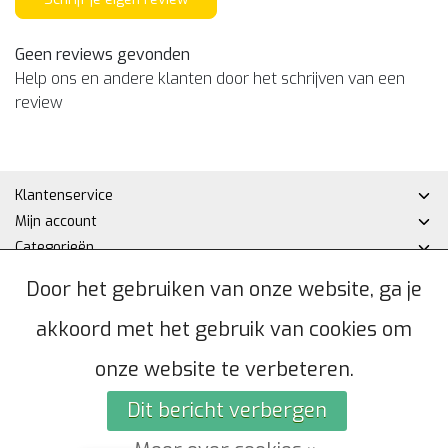
Geen reviews gevonden
Help ons en andere klanten door het schrijven van een
review
Klantenservice
Mijn account
Categorieën
Contactgegevens
Door het gebruiken van onze website, ga je
akkoord met het gebruik van cookies om
© Copyright 2026 - Hakan DHZ | Realisatie
InStijl Media
Algemene voorwaarden
|
Privacybeleid
|
Sitemap
|
RSS Feed
onze website te verbeteren.
Dit bericht verbergen