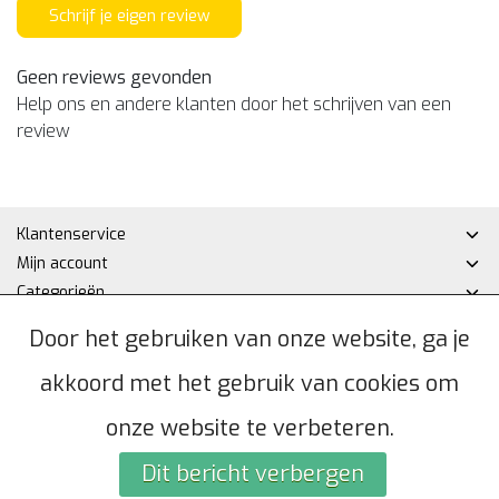
Schrijf je eigen review
Geen reviews gevonden
Help ons en andere klanten door het schrijven van een
review
Klantenservice
Mijn account
Categorieën
Contactgegevens
Door het gebruiken van onze website, ga je
akkoord met het gebruik van cookies om
© Copyright 2026 - Hakan DHZ | Realisatie
InStijl Media
Algemene voorwaarden
|
Privacybeleid
|
Sitemap
|
RSS Feed
onze website te verbeteren.
Dit bericht verbergen