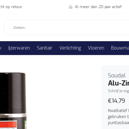
cht op retour
Al meer dan 20 jaar actief
k
Ijzerwaren
Sanitair
Verlichting
Vloeren
Bouwmat
Soudal
Alu-Zi
Schrijf je e
€14,79
Kwalitatie
gebruiken b
puntlasbaa