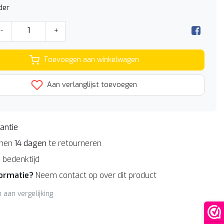
der
-
+
Toevoegen aan winkelwagen
Aan verlanglijst toevoegen
antie
nnen
14 dagen
te retourneren
n
bedenktijd
formatie?
Neem contact op over dit product
aan vergelijking