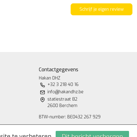
Schrijf je eigen review
Contactgegevens
Hakan DHZ
+32 3 218 40 16
info@hakandhz.be
statiestraat 82
2600 Berchem
BTW-number: BE0432 267 929
site te verbeteren.
Dit bericht verbergen