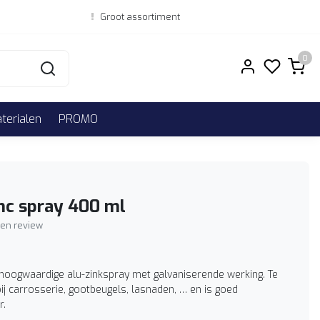
Groot assortiment
0
erialen
PROMO
nc spray 400 ml
igen review
f hoogwaardige alu-zinkspray met galvaniserende werking. Te
ij carrosserie, gootbeugels, lasnaden, … en is goed
r.