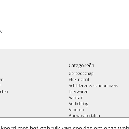
ew
Categorieën
Gereedschap
en
Elektriciteit
t
Schilderen & schoonmaak
ucten
Ijzerwaren
Sanitair
Verlichting
Vloeren
Bouwmaterialen
akkoord met het gebruik van cookies om onze web