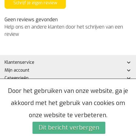
Schrijf je eigen review
Geen reviews gevonden
Help ons en andere klanten door het schrijven van een
review
Klantenservice
Mijn account
Categorieën
Contactgegevens
Door het gebruiken van onze website, ga je
akkoord met het gebruik van cookies om
© Copyright 2026 - Hakan DHZ | Realisatie
InStijl Media
Algemene voorwaarden
|
Privacybeleid
|
Sitemap
|
RSS Feed
onze website te verbeteren.
Dit bericht verbergen