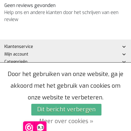
Geen reviews gevonden
Help ons en andere klanten door het schrijven van een
review
Klantenservice
Mijn account
Categorieën
Contactgegevens
Door het gebruiken van onze website, ga je
akkoord met het gebruik van cookies om
© Copyright 2026 - Hakan DHZ | Realisatie
InStijl Media
Algemene voorwaarden
|
Privacybeleid
|
Sitemap
|
RSS Feed
onze website te verbeteren.
Dit bericht verbergen
Meer over cookies »
9,3