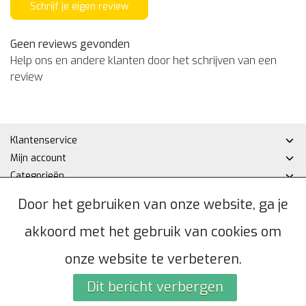
Schrijf je eigen review
Geen reviews gevonden
Help ons en andere klanten door het schrijven van een
review
Klantenservice
Mijn account
Categorieën
Contactgegevens
Door het gebruiken van onze website, ga je
akkoord met het gebruik van cookies om
© Copyright 2026 - Hakan DHZ | Realisatie
InStijl Media
Algemene voorwaarden
|
Privacybeleid
|
Sitemap
|
RSS Feed
onze website te verbeteren.
Dit bericht verbergen