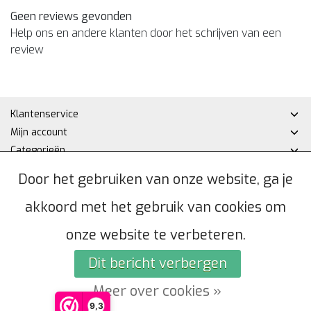
Geen reviews gevonden
Help ons en andere klanten door het schrijven van een
review
Klantenservice
Mijn account
Categorieën
Contactgegevens
Door het gebruiken van onze website, ga je
akkoord met het gebruik van cookies om
© Copyright 2026 - Hakan DHZ | Realisatie
InStijl Media
Algemene voorwaarden
|
Privacybeleid
|
Sitemap
|
RSS Feed
onze website te verbeteren.
Dit bericht verbergen
Meer over cookies »
9,3