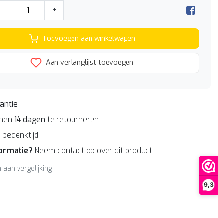
-
+
Toevoegen aan winkelwagen
Aan verlanglijst toevoegen
antie
nnen
14 dagen
te retourneren
n
bedenktijd
formatie?
Neem contact op over dit product
aan vergelijking
9,3