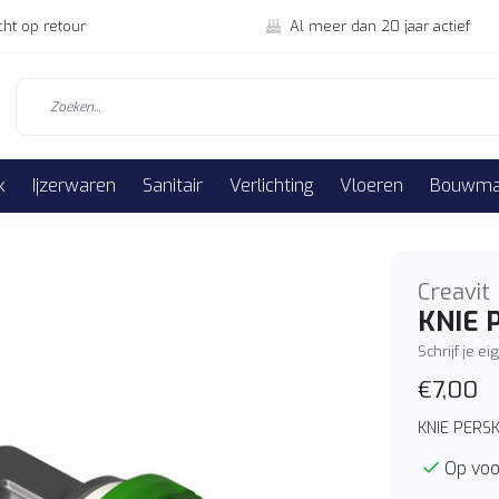
cht op retour
Al meer dan 20 jaar actief
k
Ijzerwaren
Sanitair
Verlichting
Vloeren
Bouwmat
Creavit
KNIE 
Schrijf je e
€7,00
KNIE PERS
Op voo