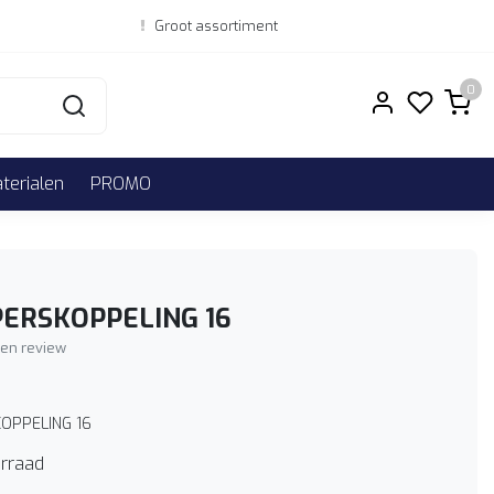
Groot assortiment
0
erialen
PROMO
PERSKOPPELING 16
igen review
KOPPELING 16
rraad