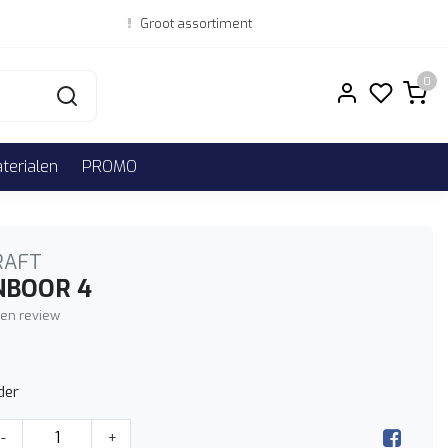
Groot assortiment
0
erialen
PROMO
RAFT
NBOOR 4
igen review
der
-
+