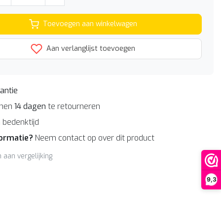
Toevoegen aan winkelwagen
Aan verlanglijst toevoegen
antie
nnen
14 dagen
te retourneren
n
bedenktijd
formatie?
Neem contact op over dit product
aan vergelijking
9,3