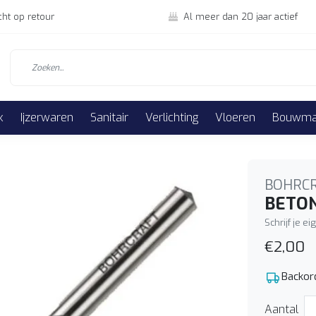
cht op retour
Al meer dan 20 jaar actief
k
Ijzerwaren
Sanitair
Verlichting
Vloeren
Bouwmat
BOHRC
BETO
Schrijf je e
€2,00
Backor
Aantal