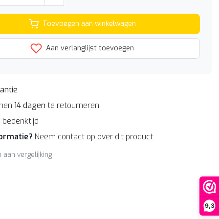
Toevoegen aan winkelwagen
Aan verlanglijst toevoegen
antie
nnen
14 dagen
te retourneren
n
bedenktijd
formatie?
Neem contact op over dit product
aan vergelijking
9,3