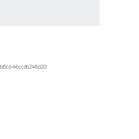
-b8cd-46ccdb248d20