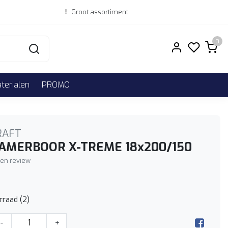
Groot assortiment
0
erialen
PROMO
RAFT
AMERBOOR X-TREME 18x200/150
igen review
rraad (2)
-
+