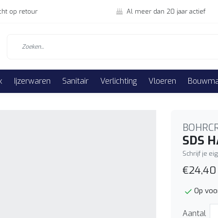
cht op retour
Al meer dan 20 jaar actief
k
Ijzerwaren
Sanitair
Verlichting
Vloeren
Bouwmat
BOHRC
SDS H
Schrijf je e
€24,40
Op voo
Aantal