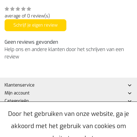
average of 0 review(s)
Schrijf je eigen review
Geen reviews gevonden
Help ons en andere klanten door het schrijven van een
review
Klantenservice
Mijn account
Categorieën
Contactgegevens
Door het gebruiken van onze website, ga je
akkoord met het gebruik van cookies om
© Copyright 2026 - Hakan DHZ | Realisatie
InStijl Media
Algemene voorwaarden
|
Privacybeleid
|
Sitemap
|
RSS Feed