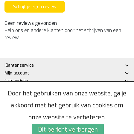
Schrijf je eigen review
Geen reviews gevonden
Help ons en andere klanten door het schrijven van een
review
Klantenservice
Mijn account
Categorieën
Contactgegevens
Door het gebruiken van onze website, ga je
akkoord met het gebruik van cookies om
© Copyright 2026 - Hakan DHZ | Realisatie
InStijl Media
Algemene voorwaarden
|
Privacybeleid
|
Sitemap
|
RSS Feed
onze website te verbeteren.
Dit bericht verbergen