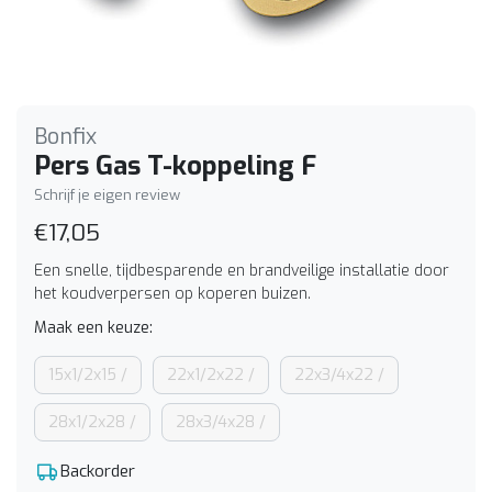
Bonfix
Pers Gas T-koppeling F
Schrijf je eigen review
€17,05
Een snelle, tijdbesparende en brandveilige installatie door
het koudverpersen op koperen buizen.
Maak een keuze:
15x1/2x15 /
22x1/2x22 /
22x3/4x22 /
28x1/2x28 /
28x3/4x28 /
Backorder