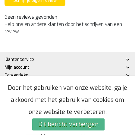
Schrijf je eigen review
Geen reviews gevonden
Help ons en andere klanten door het schrijven van een
review
Klantenservice
Mijn account
Categorieën
Contactgegevens
Door het gebruiken van onze website, ga je
akkoord met het gebruik van cookies om
© Copyright 2026 - Hakan DHZ | Realisatie
InStijl Media
Algemene voorwaarden
|
Privacybeleid
|
Sitemap
|
RSS Feed
onze website te verbeteren.
Dit bericht verbergen