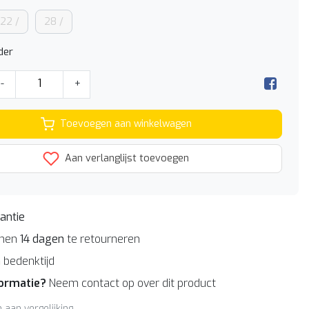
22 /
28 /
der
-
+
Toevoegen aan winkelwagen
Aan verlanglijst toevoegen
antie
nnen
14 dagen
te retourneren
n
bedenktijd
formatie?
Neem contact op over dit product
aan vergelijking