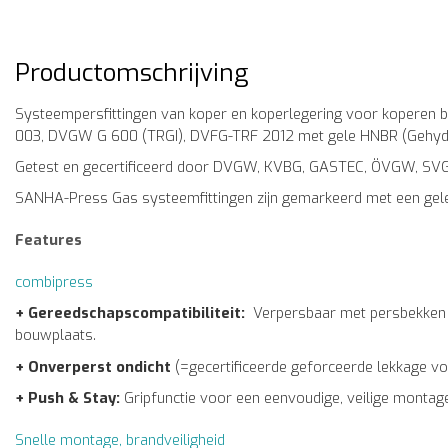
Productomschrijving
Systeempersfittingen van koper en koperlegering voor koperen
003, DVGW G 600 (TRGI), DVFG-TRF 2012 met gele HNBR (Gehydrog
Getest en gecertificeerd door DVGW, KVBG, GASTEC, ÖVGW, SVGW 
SANHA-Press Gas systeemfittingen zijn gemarkeerd met een gele 
Features
combipress
+ Gereedschapscompatibiliteit:
Verpersbaar met persbekken o
bouwplaats.
+ Onverperst ondicht
(=gecertificeerde geforceerde lekkage v
+ Push & Stay:
Gripfunctie voor een eenvoudige, veilige montage 
Snelle montage, brandveiligheid