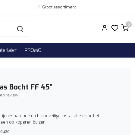
Groot assortiment
0
erialen
PROMO
as Bocht FF 45°
igen review
 tijdbesparende en brandveilige installatie door het
sen op koperen buizen.
euze: