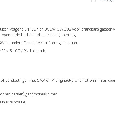
 buizen volgens EN 1057 en DVGW GW 392 voor brandbare gassen vo
eneerde Nitril-butadieen rubber) dichtring
en andere Europese certificeringsinstituten.
"PN 5 - GT / PN 1" opdruk.
f perskettingen met SA,V en M origineel-profiel tot 54 mm en daa
oor het persen) gecombineerd met
in elke positie