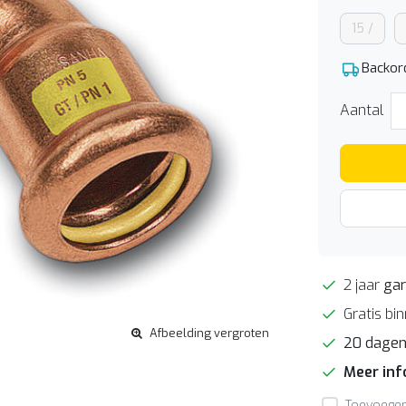
15 /
Backor
Aantal
2 jaar
gar
Gratis bi
Afbeelding vergroten
20 dage
Meer in
Toevoegen 