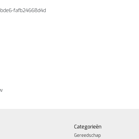
-bde6-fafb24668d4d
ew
Categorieën
Gereedschap