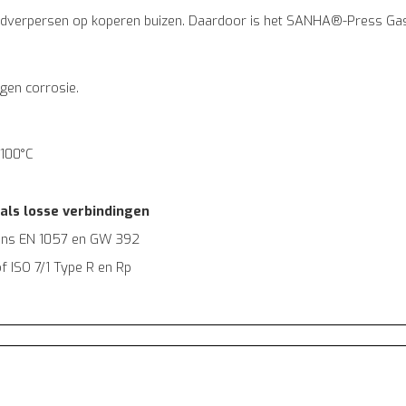
 koudverpersen op koperen buizen. Daardoor is het SANHA®-Press Gas
gen corrosie.
 100°C
als losse verbindingen
ens EN 1057 en GW 392
 ISO 7/1 Type R en Rp