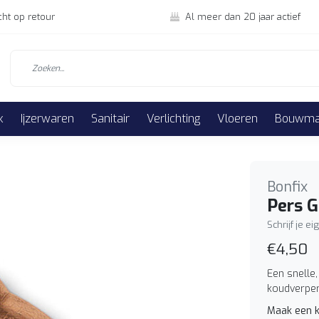
cht op retour
Al meer dan 20 jaar actief
k
Ijzerwaren
Sanitair
Verlichting
Vloeren
Bouwmat
Bonfix
Pers G
Schrijf je e
€4,50
Een snelle,
koudverper
Maak een k