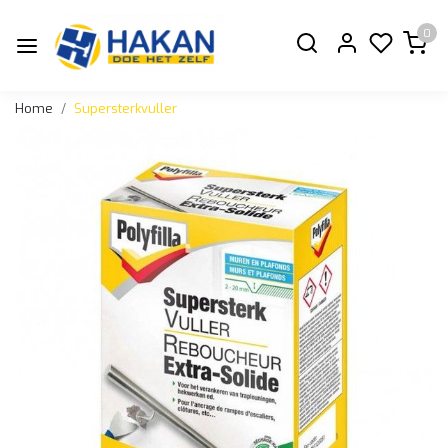
0
Home
Supersterkvuller
Vorige
Volge