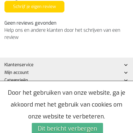
Schrijf je eigen review
Geen reviews gevonden
Help ons en andere klanten door het schrijven van een
review
Klantenservice
Mijn account
Categorieën
Contactgegevens
Door het gebruiken van onze website, ga je
akkoord met het gebruik van cookies om
© Copyright 2026 - Hakan DHZ | Realisatie
InStijl Media
Algemene voorwaarden
|
Privacybeleid
|
Sitemap
|
RSS Feed
onze website te verbeteren.
Dit bericht verbergen