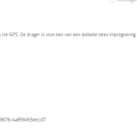
tot 60°C. De drager is voorzien van een dubbele latex impregnering w
-9876-4a89493eecd7