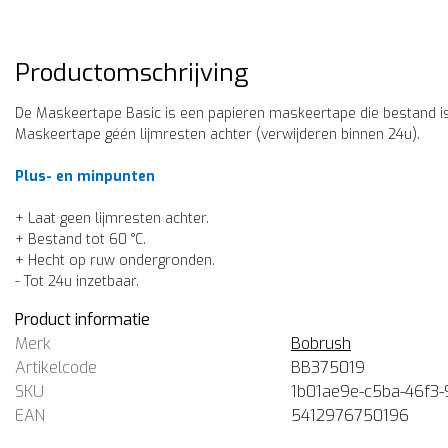
Productomschrijving
De Maskeertape Basic is een papieren maskeertape die bestand is 
Maskeertape géén lijmresten achter (verwijderen binnen 24u).
Plus- en minpunten
+ Laat geen lijmresten achter.
+ Bestand tot 60 °C.
+ Hecht op ruw ondergronden.
- Tot 24u inzetbaar.
Product informatie
Merk
Bobrush
Artikelcode
BB375019
SKU
1b01ae9e-c5ba-46f3
EAN
5412976750196