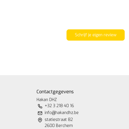
Schrijf je eigen review
Contactgegevens
Hakan DHZ
+32 3 218 40 16
info@hakandhz.be
statiestraat 82
2600 Berchem