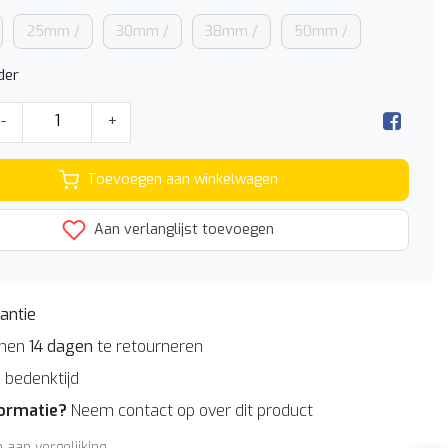
25mm /
30mm /
38mm /
50mm /
der
-
+
Toevoegen aan winkelwagen
Aan verlanglijst toevoegen
antie
nnen
14 dagen
te retourneren
n
bedenktijd
formatie?
Neem contact op over dit product
aan vergelijking