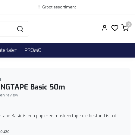
Groot assortiment
0
erialen
PROMO
h
NGTAPE Basic 50m
igen review
tape Basic is een papieren maskeertape die bestand is tot
euze: