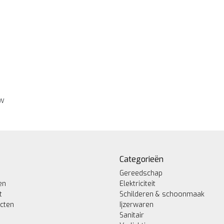
ew
Categorieën
Gereedschap
en
Elektriciteit
t
Schilderen & schoonmaak
ucten
Ijzerwaren
Sanitair