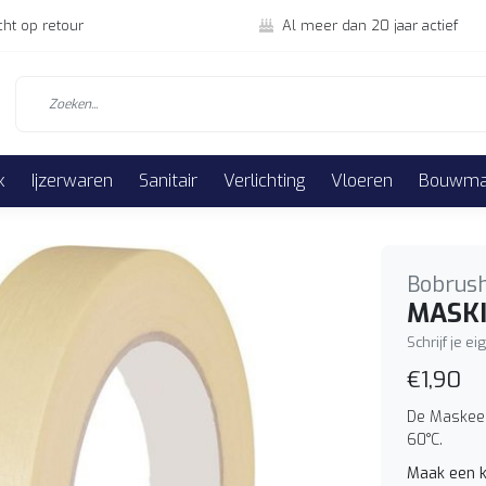
cht op retour
Al meer dan 20 jaar actief
k
Ijzerwaren
Sanitair
Verlichting
Vloeren
Bouwmat
Bobrus
MASKI
Schrijf je e
€1,90
De Maskeer
60°C.
Maak een k