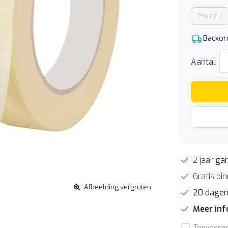
19mm /
Backor
Aantal
2 jaar
gar
Gratis bi
Afbeelding vergroten
20 dage
Meer in
Toevoegen 