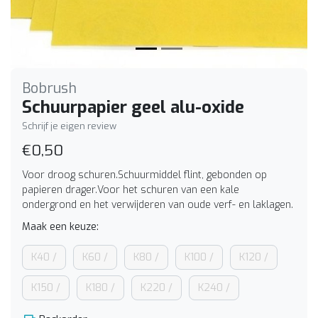
Bobrush
Schuurpapier geel alu-oxide
Schrijf je eigen review
€0,50
Voor droog schuren.Schuurmiddel flint, gebonden op
papieren drager.Voor het schuren van een kale
ondergrond en het verwijderen van oude verf- en laklagen.
Maak een keuze:
K40 /
K60 /
K80 /
K100 /
K120 /
K150 /
K180 /
K220 /
K240 /