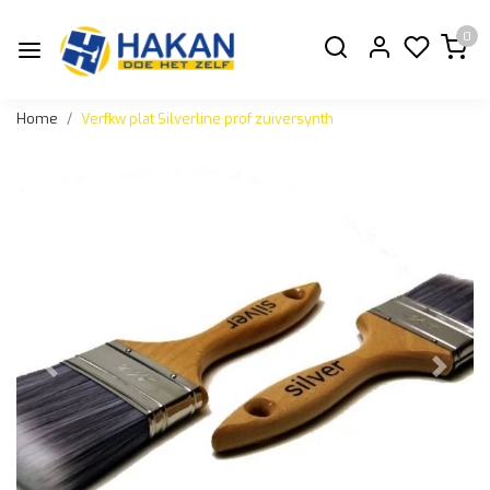
0
Home
Verfkw plat Silverline prof zuiversynth
Vorige
Volge