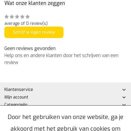
Wat onze klanten zeggen
average of 0 review(s)
Schrijf je eigen review
Geen reviews gevonden
Help ons en andere klanten door het schrijven van een
review
Klantenservice
Mijn account
Categorieën
Contactgegevens
Door het gebruiken van onze website, ga je
akkoord met het gebruik van cookies om
© Copyright 2026 - Hakan DHZ | Realisatie
InStijl Media