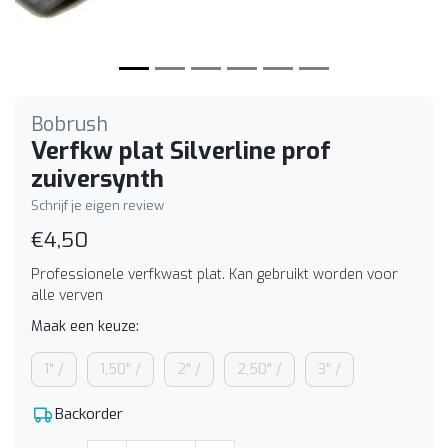
Bobrush
Verfkw plat Silverline prof
zuiversynth
Schrijf je eigen review
€4,50
Professionele verfkwast plat. Kan gebruikt worden voor
alle verven
Maak een keuze:
1" /
1,50" /
2" /
2,50" /
3" /
Backorder