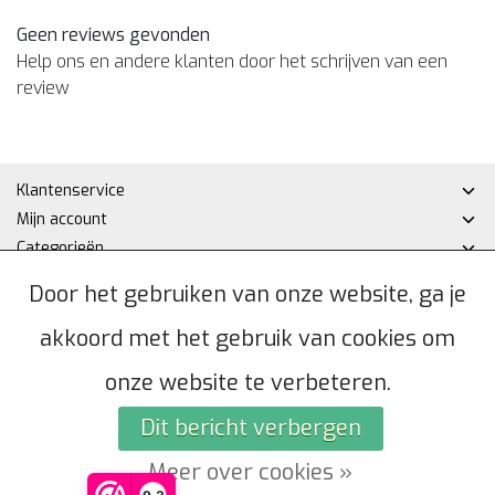
Geen reviews gevonden
Help ons en andere klanten door het schrijven van een
review
Klantenservice
Mijn account
Categorieën
Contactgegevens
Door het gebruiken van onze website, ga je
akkoord met het gebruik van cookies om
© Copyright 2026 - Hakan DHZ | Realisatie
InStijl Media
Algemene voorwaarden
|
Privacybeleid
|
Sitemap
|
RSS Feed
onze website te verbeteren.
Dit bericht verbergen
Meer over cookies »