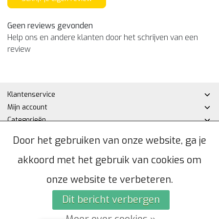
Geen reviews gevonden
Help ons en andere klanten door het schrijven van een
review
Klantenservice
Mijn account
Categorieën
Contactgegevens
Door het gebruiken van onze website, ga je
akkoord met het gebruik van cookies om
© Copyright 2026 - Hakan DHZ | Realisatie
InStijl Media
Algemene voorwaarden
|
Privacybeleid
|
Sitemap
|
RSS Feed
onze website te verbeteren.
Dit bericht verbergen