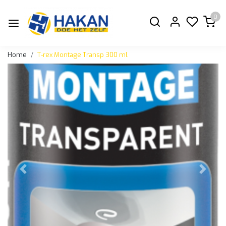
0
Home
T-rex Montage Transp 300 ml
Vorige
Volge