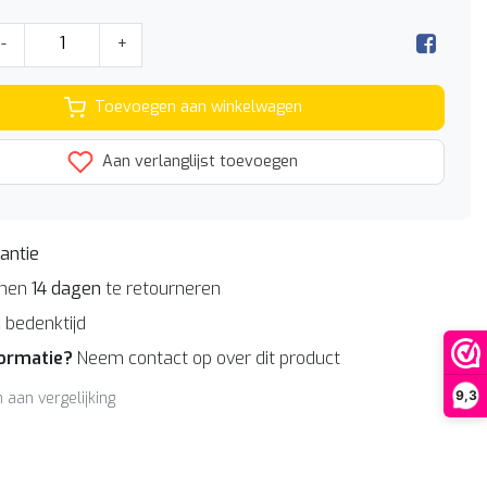
-
+
Toevoegen aan winkelwagen
Aan verlanglijst toevoegen
antie
nnen
14 dagen
te retourneren
n
bedenktijd
formatie?
Neem contact op over dit product
9,3
aan vergelijking