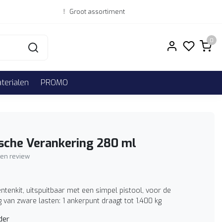
Groot assortiment
0
erialen
PROMO
sche Verankering 280 ml
igen review
tenkit, uitspuitbaar met een simpel pistool, voor de
 van zware lasten: 1 ankerpunt draagt tot 1.400 kg
der