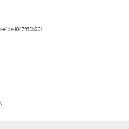
c-a4be-1047ff19b261
ew