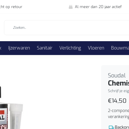
cht op retour
Al meer dan 20 jaar actief
k
Ijzerwaren
Sanitair
Verlichting
Vloeren
Bouwmat
Soudal
Chemi
Schrijf je e
€14,50
2-componen
verankering
Backor