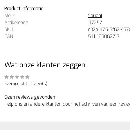
Product informatie
Merk
Soudal
Artikelcode
117257
SKU
c32b1475-6f82-437
EAN
5411183082717
Wat onze klanten zeggen
average of 0 review(s)
Geen reviews gevonden
Help ons en andere klanten door het schrijven van een revi