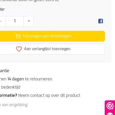
der
-
+
Toevoegen aan winkelwagen
Aan verlanglijst toevoegen
antie
nnen
14 dagen
te retourneren
n
bedenktijd
formatie?
Neem contact op over dit product
aan vergelijking