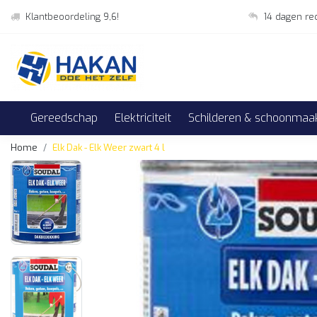
Klantbeoordeling 9,6!
14 dagen re
Gereedschap
Elektriciteit
Schilderen & schoonmaa
Home
Elk Dak - Elk Weer zwart 4 l