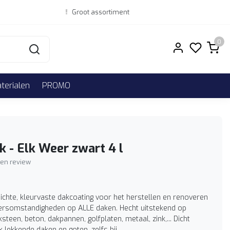
Groot assortiment
0
erialen
PROMO
k - Elk Weer zwart 4 l
igen review
ichte, kleurvaste dakcoating voor het herstellen en renoveren
ersomstandigheden op ALLE daken. Hecht uitstekend op
ksteen, beton, dakpannen, golfplaten, metaal, zink,... Dicht
k lekkende daken en goten, zelfs bij