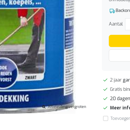
Backor
Aantal
2 jaar
gar
Gratis bi
20 dage
Afbeelding vergroten
Meer in
Toevoegen 