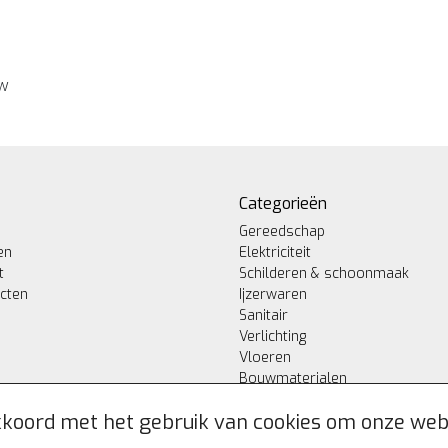
ew
Categorieën
Gereedschap
en
Elektriciteit
t
Schilderen & schoonmaak
ucten
Ijzerwaren
Sanitair
Verlichting
Vloeren
Bouwmaterialen
akkoord met het gebruik van cookies om onze web