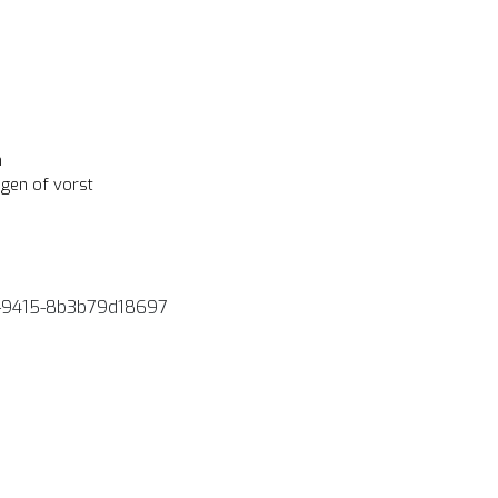
n
egen of vorst
-9415-8b3b79d18697