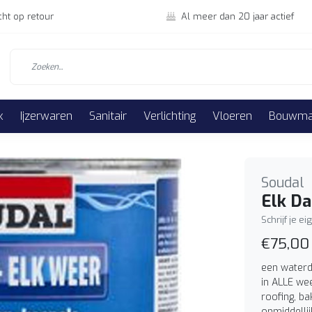
cht op retour
Al meer dan 20 jaar actief
k
Ijzerwaren
Sanitair
Verlichting
Vloeren
Bouwmat
Soudal
Elk Da
Schrijf je e
€75,00
een waterd
in ALLE we
roofing, ba
onmiddellij