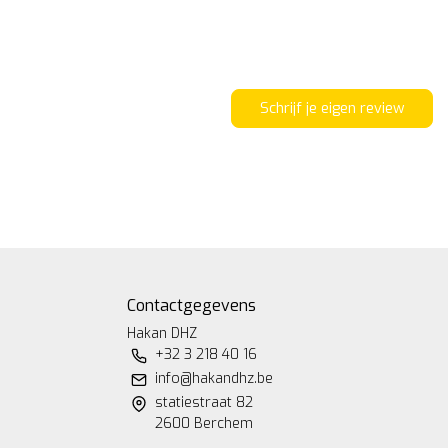
Schrijf je eigen review
Contactgegevens
Hakan DHZ
+32 3 218 40 16
info@hakandhz.be
statiestraat 82
2600 Berchem