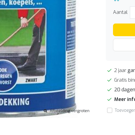
Aantal
2 jaar
gar
Gratis bi
20 dage
Meer in
Toevoegen 
Afbeelding vergroten