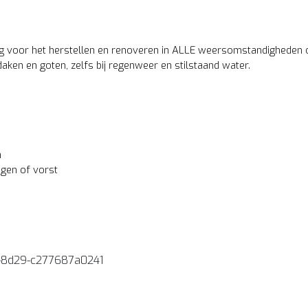
ing voor het herstellen en renoveren in ALLE weersomstandigheden o
 daken en goten, zelfs bij regenweer en stilstaand water.
n
egen of vorst
-8d29-c277687a0241