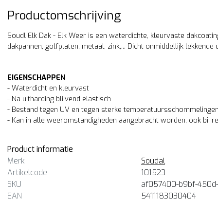
Productomschrijving
Soudl Elk Dak - Elk Weer is een waterdichte, kleurvaste dakcoat
dakpannen, golfplaten, metaal, zink,... Dicht onmiddellijk lekkende
EIGENSCHAPPEN
- Waterdicht en kleurvast
- Na uitharding blijvend elastisch
- Bestand tegen UV en tegen sterke temperatuursschommelinge
- Kan in alle weeromstandigheden aangebracht worden, ook bij r
Product informatie
Merk
Soudal
Artikelcode
101523
SKU
af057400-b9bf-450d
EAN
5411183030404