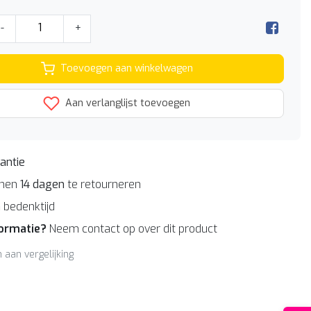
-
+
Toevoegen aan winkelwagen
Aan verlanglijst toevoegen
antie
nnen
14 dagen
te retourneren
n
bedenktijd
formatie?
Neem contact op over dit product
aan vergelijking