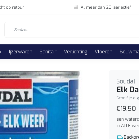
cht op retour
Al meer dan 20 jaar actief
k
Ijzerwaren
Sanitair
Verlichting
Vloeren
Bouwmat
Soudal
Elk Da
Schrijf je e
€19,50
een waterd
in ALLE we
Backor