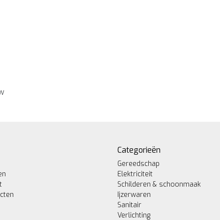
ew
Categorieën
Gereedschap
en
Elektriciteit
t
Schilderen & schoonmaak
ucten
Ijzerwaren
Sanitair
Verlichting