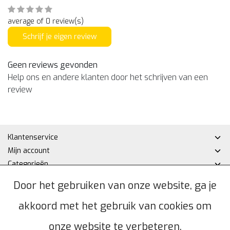
average of 0 review(s)
Schrijf je eigen review
Geen reviews gevonden
Help ons en andere klanten door het schrijven van een
review
Klantenservice
Mijn account
Categorieën
Contactgegevens
Door het gebruiken van onze website, ga je
akkoord met het gebruik van cookies om
© Copyright 2026 - Hakan DHZ | Realisatie
InStijl Media
Algemene voorwaarden
|
Privacybeleid
|
Sitemap
|
RSS Feed
onze website te verbeteren.