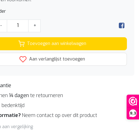
der
-
+
Toevoegen aan winkelwagen
Aan verlanglijst toevoegen
antie
nnen
14 dagen
te retourneren
n
bedenktijd
9,3
formatie?
Neem contact op over dit product
aan vergelijking