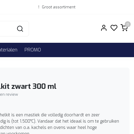
Groot assortiment
0
erialen
PROMO
kit zwart 300 ml
igen review
elkit is een mastiek die volledig doorhardt en zeer
dig is (tot 1.500°C). Vandaar dat het ideaal is om te gebruiken
fdichten van o.a. kachels en ovens waar heel hoge
ren voorkomen.