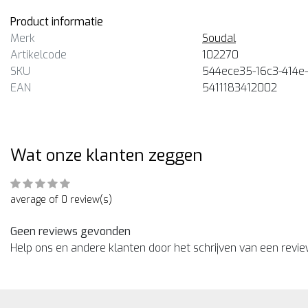
Product informatie
Merk
Soudal
Artikelcode
102270
SKU
544ece35-16c3-414e
EAN
5411183412002
Wat onze klanten zeggen
average of 0 review(s)
Geen reviews gevonden
Help ons en andere klanten door het schrijven van een revi