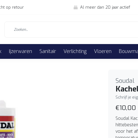
cht op retour
Al meer dan 20 jaar actief
k
Ijzerwaren
Sanitair
Verlichting
Vloeren
Bouwmat
Soudal
Kachel
Schrijf je e
€10,00
Soudal Kach
hittebesten
voor het a
temperatu