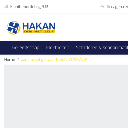
Klantbeoordeling 9,6!
14 dagen re
Gereedschap
Elektriciteit
Schilderen & schoonmaa
Home
aansluitset gaswandketels VCW/VUW