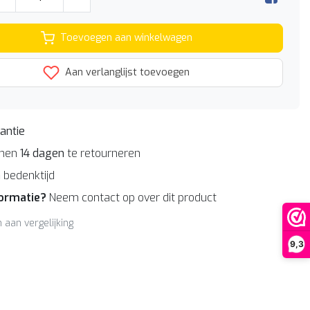
Toevoegen aan winkelwagen
Aan verlanglijst toevoegen
antie
nnen
14 dagen
te retourneren
n
bedenktijd
formatie?
Neem contact op over dit product
aan vergelijking
9,3