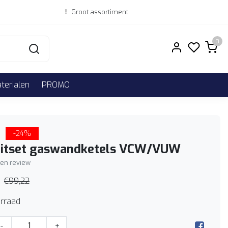
Groot assortiment
0
erialen
PROMO
-24%
uitset gaswandketels VCW/VUW
igen review
€99,22
rraad
-
+