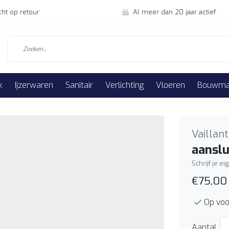
cht op retour
Al meer dan 20 jaar actief
k
Ijzerwaren
Sanitair
Verlichting
Vloeren
Bouwmat
Vaillant
aansl
Schrijf je e
€75,00
Op voo
Aantal