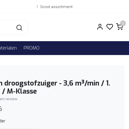
Groot assortiment
0
erialen
PROMO
n droogstofzuiger - 3,6 m³/min / 1.
 / M-Klasse
igen review
5
der