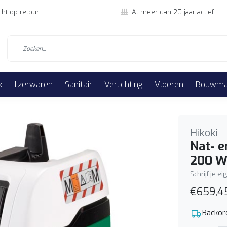
cht op retour
Al meer dan 20 jaar actief
k
Ijzerwaren
Sanitair
Verlichting
Vloeren
Bouwmat
Hikoki
Nat- e
200 W
Schrijf je e
€659,4
Backor