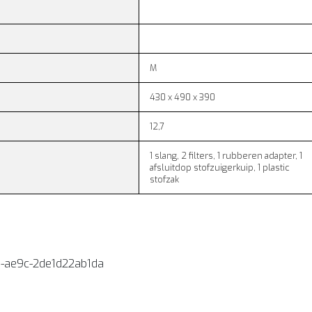
M
430 x 490 x 390
12,7
1 slang, 2 filters, 1 rubberen adapter, 1
afsluitdop stofzuigerkuip, 1 plastic
stofzak
-ae9c-2de1d22ab1da