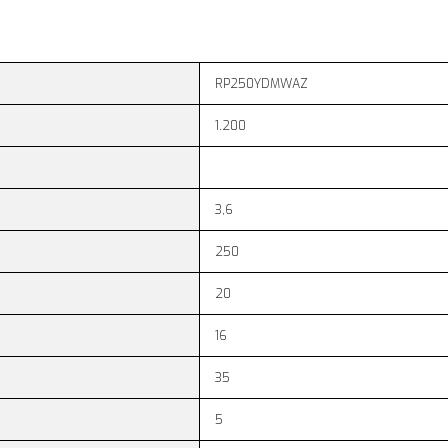
RP250YDMWAZ
1.200
3,6
250
20
16
35
5