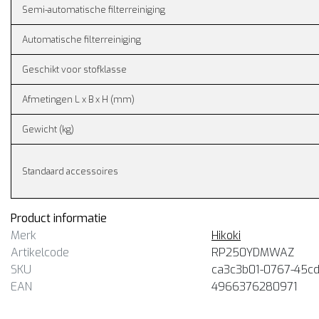
Semi-automatische filterreiniging
Automatische filterreiniging
Geschikt voor stofklasse
Afmetingen L x B x H (mm)
Gewicht (kg)
Standaard accessoires
Product informatie
Merk
Hikoki
Artikelcode
RP250YDMWAZ
SKU
ca3c3b01-0767-45cd
EAN
4966376280971