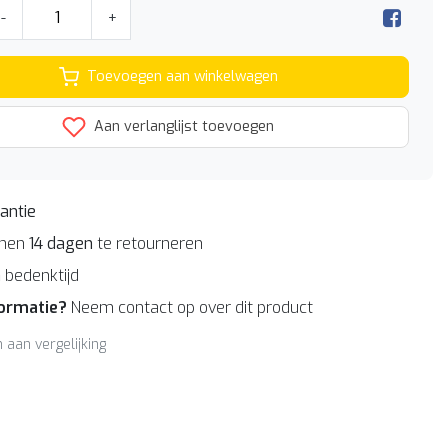
-
+
Toevoegen aan winkelwagen
Aan verlanglijst toevoegen
antie
nnen
14 dagen
te retourneren
n
bedenktijd
formatie?
Neem contact op over dit product
aan vergelijking