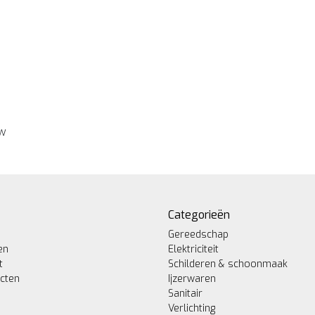
ew
Categorieën
Gereedschap
en
Elektriciteit
t
Schilderen & schoonmaak
ucten
Ijzerwaren
Sanitair
Verlichting