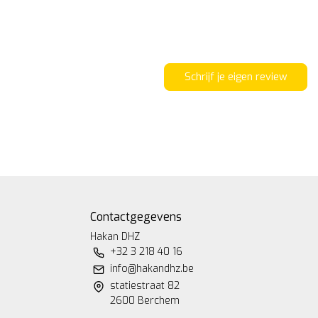
Schrijf je eigen review
Contactgegevens
Hakan DHZ
+32 3 218 40 16
info@hakandhz.be
statiestraat 82
2600 Berchem