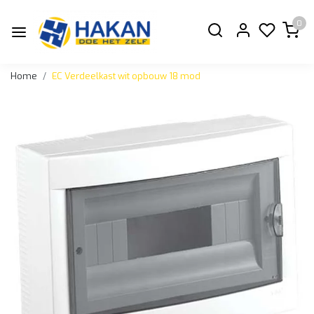
0
Home
EC Verdeelkast wit opbouw 18 mod